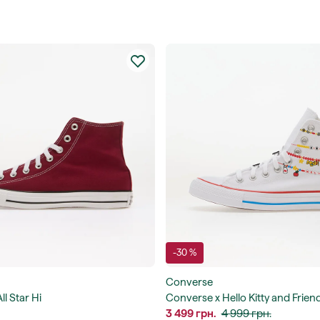
-30 %
Converse
l Star Hi
Converse x Hello Kitty and Frie
Taylor All Star Hi
3 499 грн.
4 999 грн.