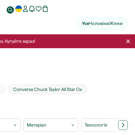
Усе
Чоловіки
Жінки
з. Купуйте зараз!
Converse Chuck Taylor All Star Ox
Матеріал
Технологія