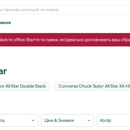
нення
 Back to office: Взуття та сумки, які ідеально доповнюють ваш обра
ar
r All Star Double Stack
Converse Chuck Taylor All Star XX-Hi
ль
Ціна & Знижки
Колір