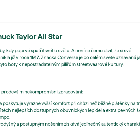
ck Taylor All Star
kdy poprvé spatřil světlo světa. A není se čemu divit, že si své
nikla již v roce
1917
. Značka Converse je po celém světě uznávaná j
 tyto boty k nepostradatelným pilířům streetwearové kultury.
, ale především nekompromisní zpracování:
 a poskytuje výrazně vyšší komfort při chůzi než běžné plátěnky na t
tí těch nejlepších dostupných obuvnických lepidel a extra pevných š
empo.
prodyšný a postupným nošením získává jedinečný autentický charakt