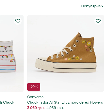
Популярне
-20 %
Converse
nds Chuck
Chuck Taylor All Star Lift Embroidered Flowers
- Converse
3 969 грн.
4 959 грн.