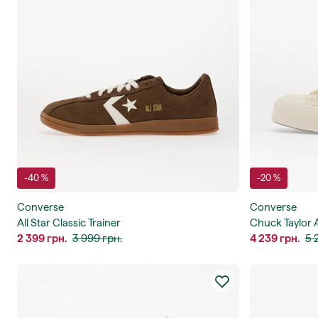
-40 %
-20 %
Converse
Converse
All Star Classic Trainer
Chuck Taylor Al
2 399 грн.
3 999 грн.
4 239 грн.
5 