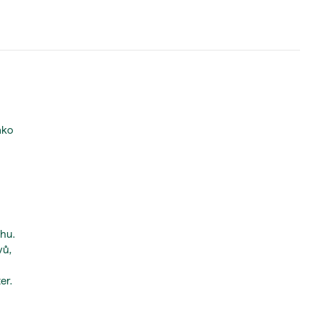
ako
rhu.
vů,
er.