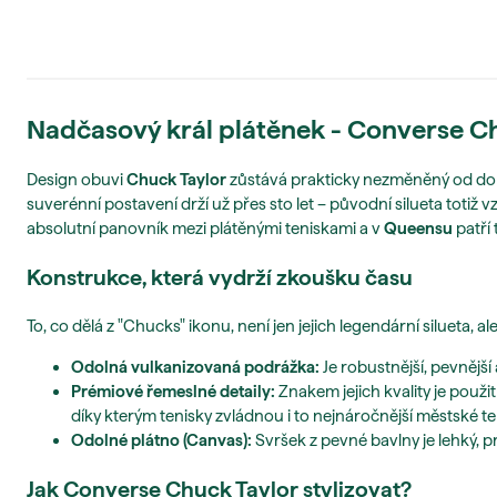
Nadčasový král plátěnek - Converse Chu
Design obuvi
Chuck Taylor
zůstává prakticky nezměněný od doby, 
suverénní postavení drží už přes sto let – původní silueta totiž vz
absolutní panovník mezi plátěnými teniskami a v
Queensu
patří
Konstrukce, která vydrží zkoušku času
To, co dělá z "Chucks" ikonu, není jen jejich legendární silueta
Odolná vulkanizovaná podrážka:
Je robustnější, pevnější
Prémiové řemeslné detaily:
Znakem jejich kvality je použi
díky kterým tenisky zvládnou i to nejnáročnější městské t
Odolné plátno (Canvas):
Svršek z pevné bavlny je lehký, 
Jak Converse Chuck Taylor stylizovat?