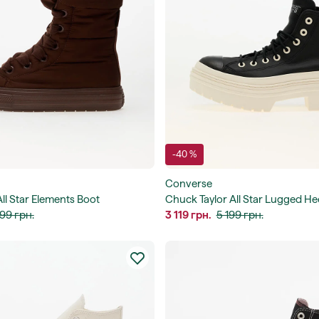
-40 %
Converse
ll Star Elements Boot
Chuck Taylor All Star Lugged He
199 грн.
Waterproof
3 119 грн.
5 199 грн.