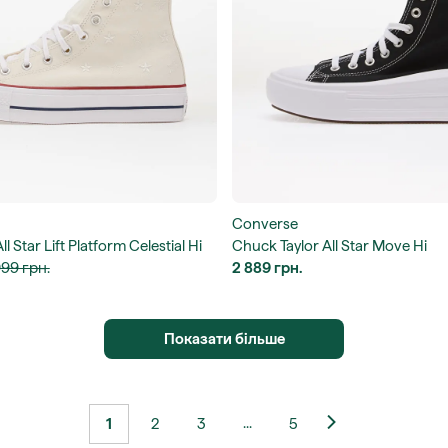
Converse
l Star Lift Platform Celestial Hi
Chuck Taylor All Star Move Hi
999 грн.
2 889 грн.
Показати більше
...
1
2
3
5