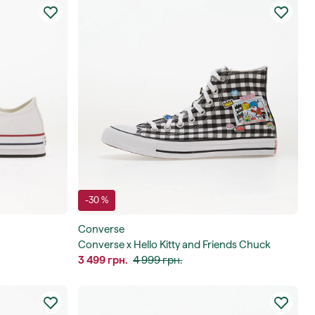
-30 %
Converse
Converse x Hello Kitty and Friends Chuck
Taylor All Star Hi
3 499 грн.
4 999 грн.