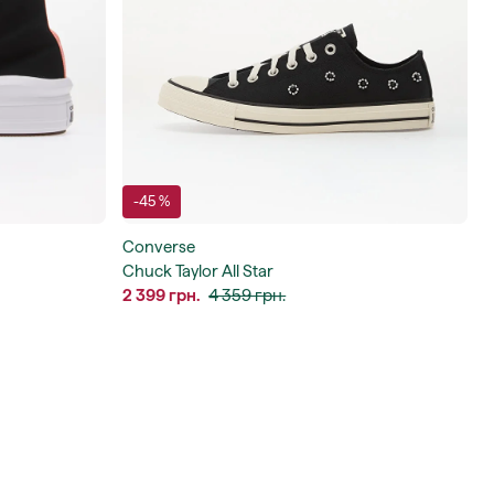
-45 %
Converse
Chuck Taylor All Star
2 399 грн.
4 359 грн.