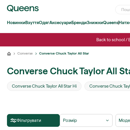
Новинки
Взуття
Одяг
Аксесуари
Бренди
Знижки
Queens
Натх
Back to school /
Converse
Converse Chuck Taylor All Star
Converse Chuck Taylor All St
Converse Chuck Taylor All Star Hi
Converse Chuck Taylo
Фільтрувати
Розмір
Моде