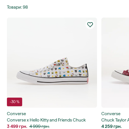
Товари
:
98
-30 %
Converse
Converse
Converse x Hello Kitty and Friends Chuck
Chuck Taylor Al
Taylor All Star Ox
3 499 грн.
4 999 грн.
4 259 грн.