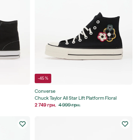
-45 %
Converse
Chuck Taylor All Star Lift Platform Floral
Patchwork Hi
2 749 грн.
4 999 грн.